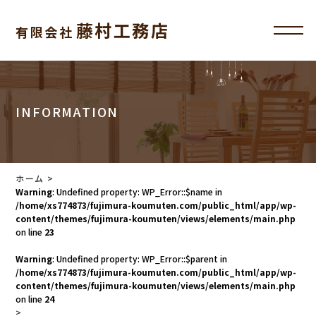
藤村工務店
有限会社
INFORMATION
ホーム
>
Warning
: Undefined property: WP_Error::$name in
/home/xs774873/fujimura-koumuten.com/public_html/app/wp-
content/themes/fujimura-koumuten/views/elements/main.php
on line
23
Warning
: Undefined property: WP_Error::$parent in
/home/xs774873/fujimura-koumuten.com/public_html/app/wp-
content/themes/fujimura-koumuten/views/elements/main.php
on line
24
>